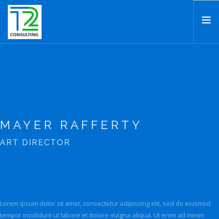
HOME
ABOUT US
EXPERTISE
PROJECTS
MAYER RAFFERTY
TEAM
CLIENTS
ART DIRECTOR
NEWS
CAREERS
AWARDS
CONTACT
Lorem ipsum dolor sit amet, consectetur adipiscing elit, sed do eiusmod
tempor incididunt ut labore et dolore magna aliqua. Ut enim ad minim